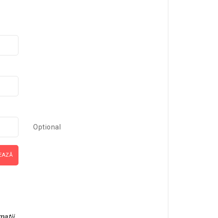
Optional
EAZĂ
matii