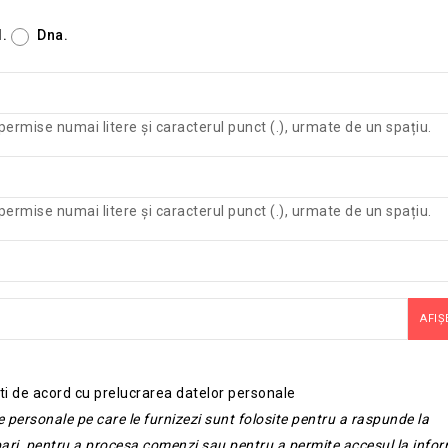
.
Dna.
permise numai litere și caracterul punct (.), urmate de un spațiu.
permise numai litere și caracterul punct (.), urmate de un spațiu.
AFIȘ
ti de acord cu prelucrarea datelor personale
e personale pe care le furnizezi sunt folosite pentru a raspunde la
bari, pentru a procesa comenzi sau pentru a permite accesul la infor