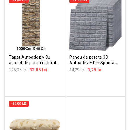
Tapet Autoadeziv Cu
Panou de perete 3D
aspect de piatra naturala
Autoadeziv Din Spuma
10 Metri x45 cm -
Moale
126,05 lei
32,05 lei
14,29 lei
3,29 lei
Rezistent la...
-60,00 LEI