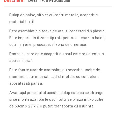
Descriere
Detalii Ale Produsului
Dulap de haine, sifoier cu cadru metalic, acoperit cu
material textil.
Este asamblat din teava de otel si conectori din plastic.
Este impartit in 6 zone tip raft pentru a depozita haine,
cutii, lenjerie, prosoape, si zona de umerase.
Panza cu care este acoperit dulapul este rezistenta la
apa si la praf.
Este foarte usor de asamblat, nu necesita unelte de
montare, doar imbinati cadrul metalic cu conectorii,
apoi atasati panza.
Avantajul principal al acestui dulap este ca se strange
si se monteaza foarte usor, totul se pliaza intr-o cutie
de 60cm x 27 x 7, il puteti transporta cu usurinta.