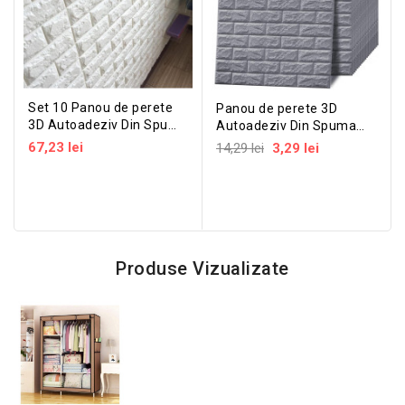
Set 10 Panou de perete
Panou de perete 3D
3D Autoadeziv Din Spuma
Autoadeziv Din Spuma
Moale 77x70 x0.5mm
Moale
67,23 lei
14,29 lei
3,29 lei
grosime
Produse Vizualizate