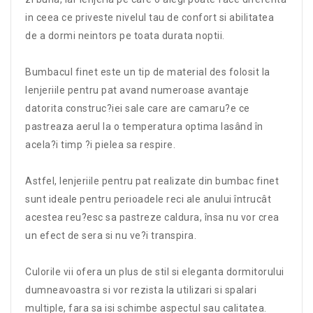
in ceea ce priveste nivelul tau de confort si abilitatea
de a dormi neintors pe toata durata noptii.
Bumbacul finet este un tip de material des folosit la
lenjeriile pentru pat avand numeroase avantaje
datorita construc?iei sale care are camaru?e ce
pastreaza aerul la o temperatura optima lasând în
acela?i timp ?i pielea sa respire.
Astfel, lenjeriile pentru pat realizate din bumbac finet
sunt ideale pentru perioadele reci ale anului întrucât
acestea reu?esc sa pastreze caldura, însa nu vor crea
un efect de sera si nu ve?i transpira.
Culorile vii ofera un plus de stil si eleganta dormitorului
dumneavoastra si vor rezista la utilizari si spalari
multiple, fara sa isi schimbe aspectul sau calitatea.